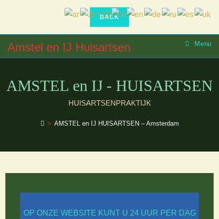
Ga
naar
inhoud
Menu
Amstel en IJ Huisartsen
AMSTEL en IJ - HUISARTSEN
HUISARTSENPRAKTIJK
>
AMSTEL en IJ HUISARTSEN – Amsterdam
OP ONZE WEBSITE KUNT U 24 UUR PER DAG