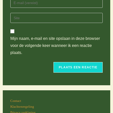
Vul
of
je
gebruikersnaam
e-
Vul
in
mail
je
om
in
site
te
om
URL
reageren
te
Mijn naam, e-mail en site opslaan in deze browser
in
kunnen
voor de volgende keer wanneer ik een reactie
(optioneel)
reageren
plaats.
Contact
Klachtenregeling
Privacy verklaring