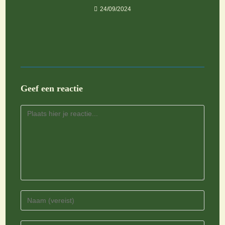
24/09/2024
Geef een reactie
Reactie
Voer
je
naam