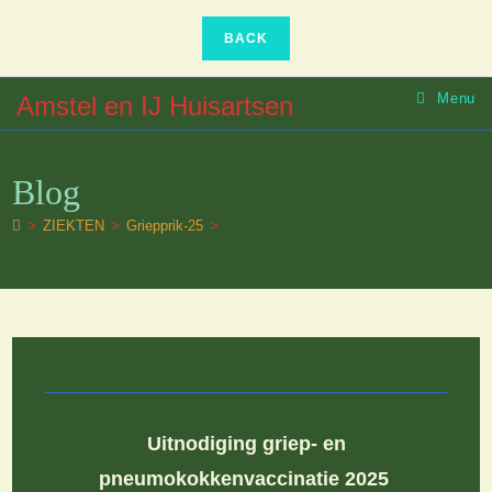
Ga
naar
inhoud
Menu
Amstel en IJ Huisartsen
Blog
>
ZIEKTEN
>
Griepprik-25
>
Uitnodiging griep- en
pneumokokkenvaccinatie 2025