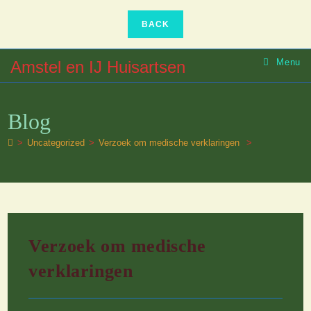
Ga
naar
inhoud
Menu
Amstel en IJ Huisartsen
Blog
>
Uncategorized
>
Verzoek om medische verklaringen
>
Verzoek om medische
verklaringen