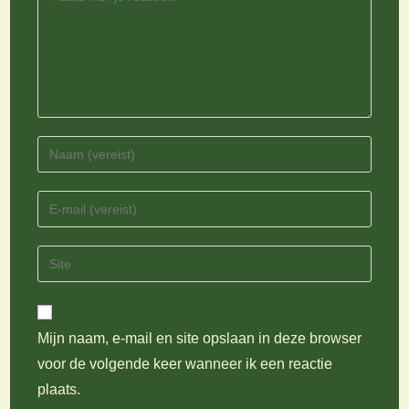
Voer
je
naam
Vul
of
je
gebruikersnaam
e-
Vul
in
mail
je
om
in
site
te
om
URL
reageren
te
Mijn naam, e-mail en site opslaan in deze browser
in
kunnen
voor de volgende keer wanneer ik een reactie
(optioneel)
reageren
plaats.