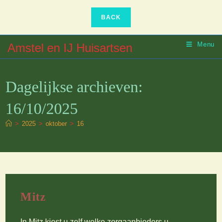
Ga
naar
inhoud
Menu
Amstel en IJ Huisartsen
Dagelijkse archieven:
16/10/2025
>
2025
>
oktober
>
16
Mitz
In Mitz kiest u zelf welke zorgaanbieders u