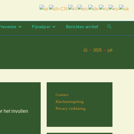
Preventie
Pijnwijzer
Berichten archief
Toggle
website
zoeken
>
2025
>
juli
Contact
Klachtenregeling
Privacy verklaring
r het invullen