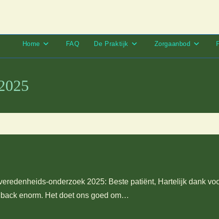
Home
FAQ
De Praktijk
Zorgaanbod
 2025
everedenheids-onderzoek 2025: Beste patiënt, Hartelijk dank voo
dback enorm. Het doet ons goed om…