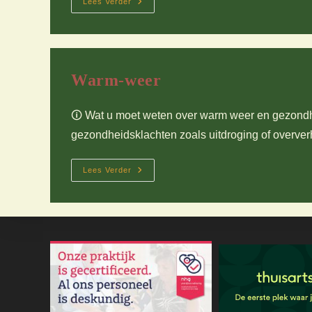
Enquete-
Lees Verder
2025
Warm-weer
🛈 Wat u moet weten over warm weer en gezondh
gezondheidsklachten zoals uitdroging of overve
Warm-
Lees Verder
Weer