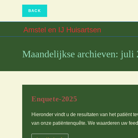
Ga
naar
inhoud
Amstel en IJ Huisartsen
Maandelijkse archieven: juli
Enquete-2025
Hieronder vindt u de resultaten van het patiënt t
van onze patiëntenquête. We waarderen uw fee