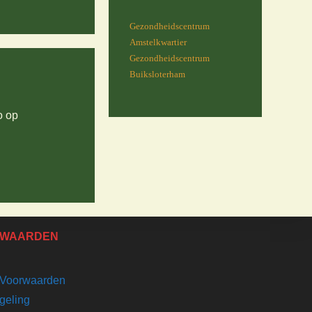
Gezondheidscentrum
Amstelkwartier
Gezondheidscentrum
Buiksloterham
o op
WAARDEN
Voorwaarden
geling