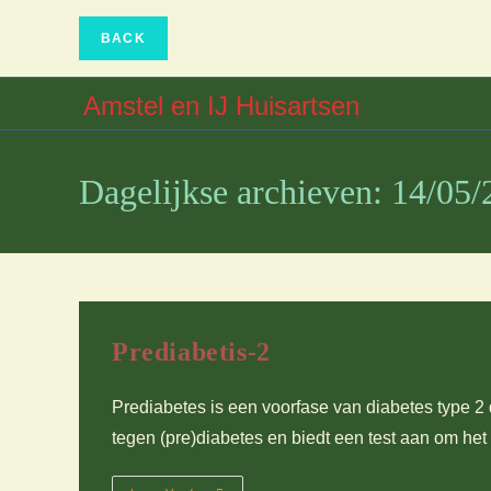
Ga
naar
inhoud
Amstel en IJ Huisartsen
Dagelijkse archieven: 14/05
Prediabetis-2
Prediabetes is een voorfase van diabetes type 2
tegen (pre)diabetes en biedt een test aan om het 