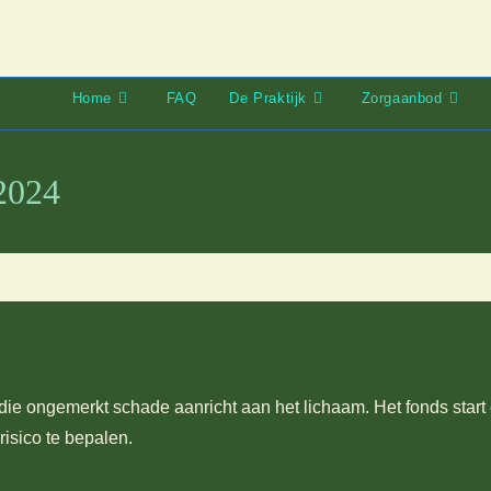
Home
FAQ
De Praktijk
Zorgaanbod
/2024
 die ongemerkt schade aanricht aan het lichaam. Het fonds sta
risico te bepalen.