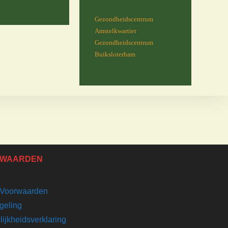
Gezondheidscentrum
Amstelkwartier
Gezondheidscentrum
Buiksloterham
WAARDEN
Voorwaarden
geling
ijkheidsverklaring