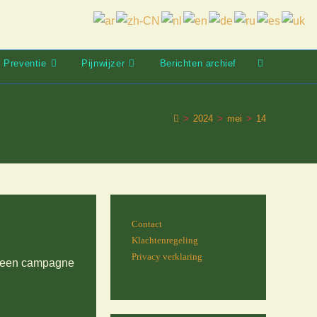
Preventie
Pijnwijzer
Berichten archief
Toggle
website
zoeken
>
2024
>
mei
>
14
Contact
Klachtenregeling
Privacy verklaring
rt een campagne