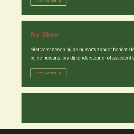
Dutch Healthcare
Lees Verder
Information
No-Show
Niet verschenen bij de huisarts zonder bericht H
bij de huisarts, praktijkondersteuner of assisten
No-
Lees Verder
Show