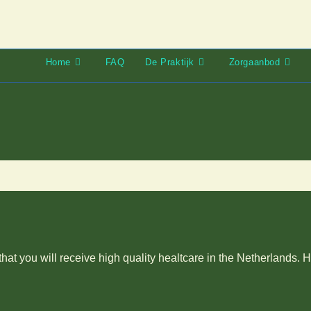
Home
FAQ
De Praktijk
Zorgaanbod
hat you will receive high quality healtcare in the Netherlands.
…