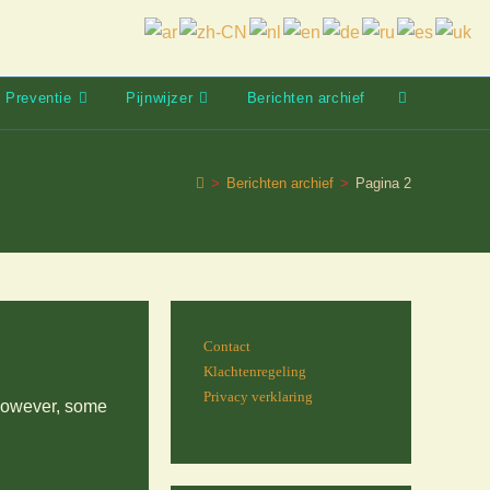
Preventie
Pijnwijzer
Berichten archief
Toggle
website
zoeken
>
Berichten archief
>
Pagina 2
Contact
Klachtenregeling
Privacy verklaring
 However, some