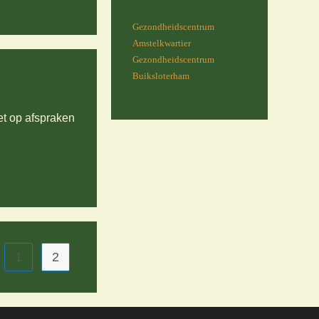
Gezondheidscentrum
Amstelkwartier
Gezondheidscentrum
Buiksloterham
et op afspraken
1
2
 vorige pagina